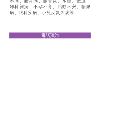
淋病、腸胃病、脈管炎、水腫、便血、
婦科雜病、不孕不育、胎動不安、糖尿
病、眼科疾病、小兒反复久咳等。
電話預約
現在立即聯絡我們查詢及預約
​九龍觀塘康寧道
15~17
號
裕民大廈
6
樓
E-F
室
預約電話:
(852) 2380 0318